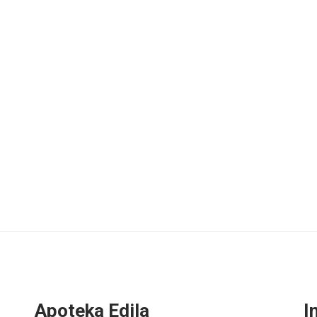
Apoteka Edila
I