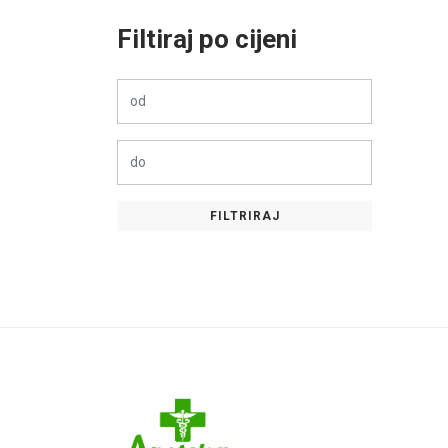
DERMEDIC
Filtiraj po cijeni
Dietpharm
Doppelherz
ESENSA
HA Company
Hamapharm
FILTRIRAJ
Hansaplast
HEMOFARM
LA ROCHE POSAY
LABORATORIES INELDEA
MAXMEDICA
Medicinalis