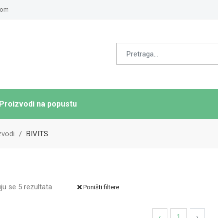
com
Proizvodi na popustu
zvodi
BIVITS
ju se 5 rezultata
Poništi filtere
‹
1
›