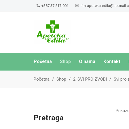
+387 37 517-001
tim-apoteka-edila@hotmail.
Početna
Shop
O nama
Kontakt
Početna
Shop
2. SVI PROIZVODI
Svi proi
Prikazu
Pretraga