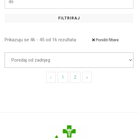
HA Company
Hamapharm
FILTRIRAJ
Hansaplast
HEMOFARM
Prikazuju se 46 - 45 od 16 rezultata
Poništi filtere
LA ROCHE POSAY
LABORATORIES INELDEA
MAXMEDICA
‹
1
2
›
Medicinalis
MEDIS
Natural Wealth
Nestle
NOBEL ILAC
Novus Spiritus