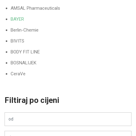
AMSAL Pharmaceuticals
BAYER
Berlin-Chemie
BIVITS
BODY FIT LINE
BOSNALIJEK
CeraVe
Dacom Pharma
DERMEDIC
Filtiraj po cijeni
Dietpharm
Doppelherz
ESENSA