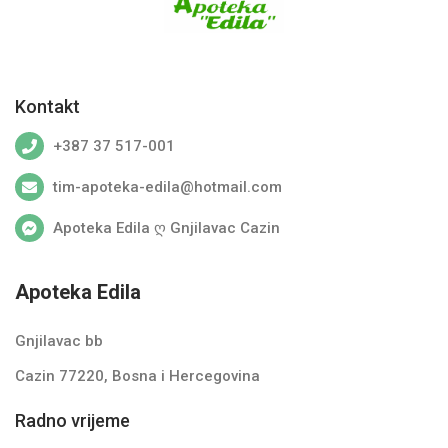
Pharmamed
PHARMANOVA
PHARMAVITAL
Kontakt
SOLGAR
+387 37 517-001
TERRANOVA
tim-apoteka-edila@hotmail.com
UNIMED Pharma
Apoteka Edila ღ Gnjilavac Cazin
URIAGE
VICHY
Apoteka Edila
VitaBiome
Gnjilavac bb
VITABIOTICS
Cazin 77220, Bosna i Hercegovina
YouMedical B.V.
Radno vrijeme
ZADA Pharmaceuticals