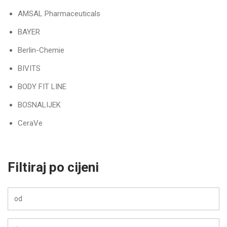
AMSAL Pharmaceuticals
BAYER
Berlin-Chemie
BIVITS
BODY FIT LINE
BOSNALIJEK
CeraVe
Dacom Pharma
DERMEDIC
Filtiraj po cijeni
Dietpharm
Doppelherz
ESENSA