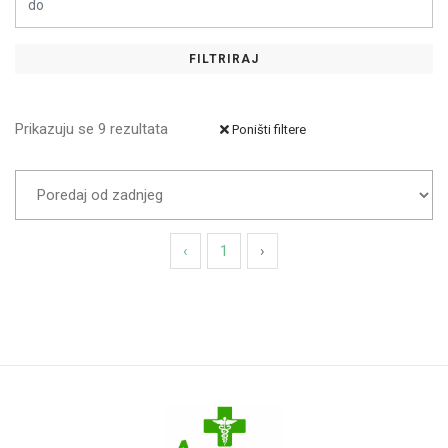
HA Company
Hamapharm
FILTRIRAJ
Hansaplast
HEMOFARM
Prikazuju se 9 rezultata
Poništi filtere
LA ROCHE POSAY
LABORATORIES INELDEA
MAXMEDICA
‹
1
›
Medicinalis
MEDIS
Natural Wealth
Nestle
NOBEL ILAC
Novus Spiritus