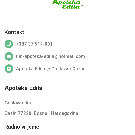
Pharmamed
PHARMANOVA
PHARMAVITAL
Kontakt
SOLGAR
+387 37 517-001
TERRANOVA
tim-apoteka-edila@hotmail.com
UNIMED Pharma
Apoteka Edila ღ Gnjilavac Cazin
URIAGE
VICHY
Apoteka Edila
VitaBiome
Gnjilavac bb
VITABIOTICS
Cazin 77220, Bosna i Hercegovina
YouMedical B.V.
Radno vrijeme
ZADA Pharmaceuticals