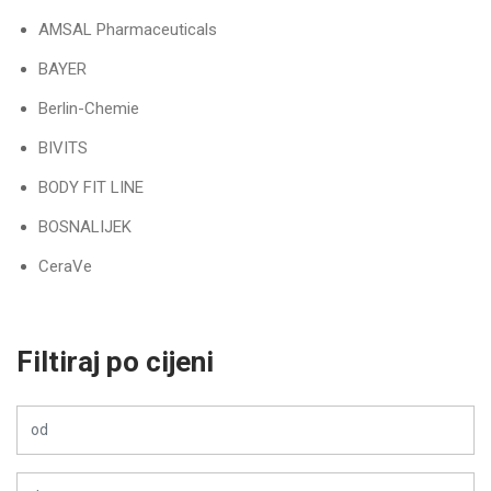
AMSAL Pharmaceuticals
BAYER
Berlin-Chemie
BIVITS
BODY FIT LINE
BOSNALIJEK
CeraVe
Dacom Pharma
DERMEDIC
Filtiraj po cijeni
Dietpharm
Doppelherz
ESENSA