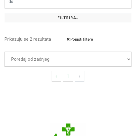
HA Company
Hamapharm
FILTRIRAJ
Hansaplast
HEMOFARM
Prikazuju se 2 rezultata
Poništi filtere
LA ROCHE POSAY
LABORATORIES INELDEA
MAXMEDICA
‹
1
›
Medicinalis
MEDIS
Natural Wealth
Nestle
NOBEL ILAC
Novus Spiritus