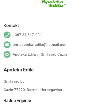
Pharmamed
PHARMANOVA
PHARMAVITAL
Kontakt
SOLGAR
+387 37 517-001
TERRANOVA
tim-apoteka-edila@hotmail.com
UNIMED Pharma
Apoteka Edila ღ Gnjilavac Cazin
URIAGE
VICHY
Apoteka Edila
VitaBiome
Gnjilavac bb
VITABIOTICS
Cazin 77220, Bosna i Hercegovina
YouMedical B.V.
Radno vrijeme
ZADA Pharmaceuticals