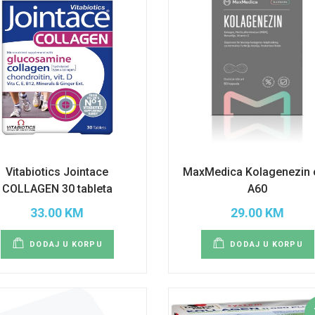
Vitabiotics Jointace
MaxMedica Kolagenezin 
COLLAGEN 30 tableta
A60
33.00 KM
29.00 KM
DODAJ U KORPU
DODAJ U KORPU