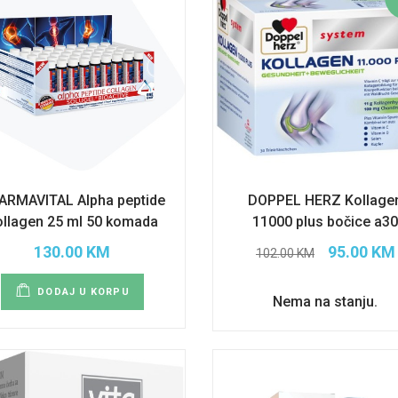
ARMAVITAL Alpha peptide
DOPPEL HERZ Kollage
ollagen 25 ml 50 komada
11000 plus bočice a3
130.00 KM
95.00 KM
102.00 KM
DODAJ U KORPU
Nema na stanju.