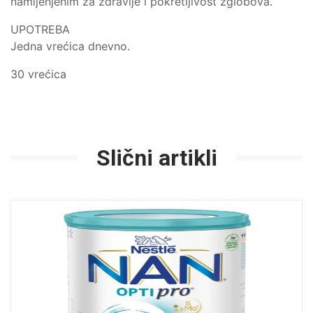
namijenjenim za zdravlje i pokretljivost zglobova.
UPOTREBA
Jedna vrećica dnevno.
30 vrećica
Slični artikli