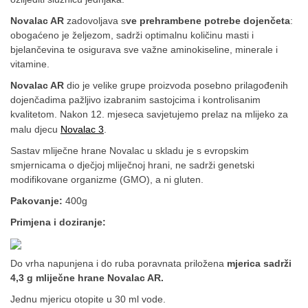
Novalac AR
zadovoljava s
ve prehrambene potrebe dojenčeta
:
obogaćeno je željezom, sadrži optimalnu količinu masti i
bjelančevina te osigurava sve važne aminokiseline, minerale i
vitamine.
Novalac AR
dio je velike grupe proizvoda posebno prilagođenih
dojenčadima pažljivo izabranim sastojcima i kontrolisanim
kvalitetom. Nakon 12. mjeseca savjetujemo prelaz na mlijeko za
malu djecu
Novalac 3
.
Sastav mliječne hrane Novalac u skladu je s evropskim
smjernicama o dječjoj mliječnoj hrani, ne sadrži genetski
modifikovane organizme (GMO), a ni gluten.
Pakovanje:
400g
Primjena i doziranje:
Do vrha napunjena i do ruba poravnata priložena
mjerica sadrži
4,3 g mliječne hrane Novalac AR.
Jednu mjericu otopite u 30 ml vode.