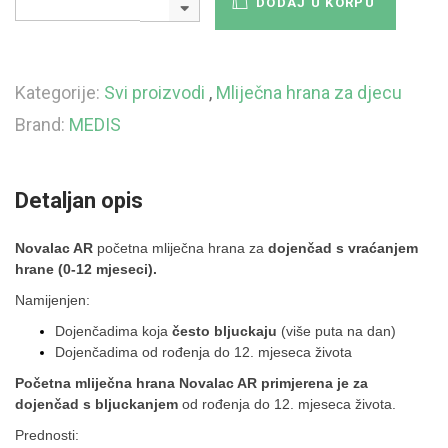
DODAJ U KORPU
Kategorije:
Svi proizvodi
,
Mliječna hrana za djecu
Brand:
MEDIS
Detaljan opis
Novalac AR
početna mliječna hrana za
dojenčad s vraćanjem
hrane
(0-12 mjeseci).
Namijenjen:
Dojenčadima koja
često bljuckaju
(više puta na dan)
Dojenčadima od rođenja do 12. mjeseca života
Početna mliječna hrana Novalac AR primjerena je za
dojenčad s bljuckanjem
od rođenja do 12. mjeseca života.
Prednosti: