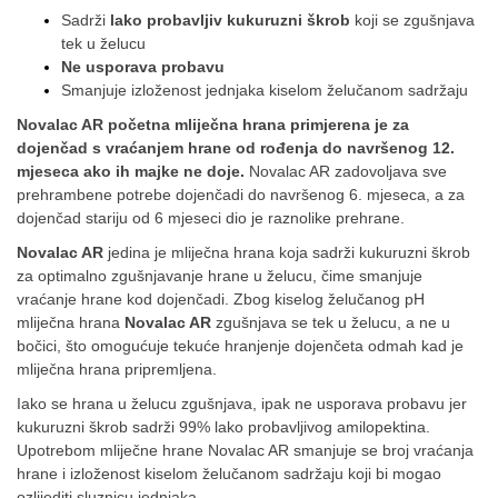
Sadrži
lako probavljiv kukuruzni škrob
koji se zgušnjava
tek u želucu
Ne usporava probavu
Smanjuje izloženost jednjaka kiselom želučanom sadržaju
Novalac AR početna mliječna hrana primjerena je za
dojenčad s vraćanjem hrane od rođenja do navršenog 12.
mjeseca ako ih majke ne doje.
Novalac AR zadovoljava sve
prehrambene potrebe dojenčadi do navršenog 6. mjeseca, a za
dojenčad stariju od 6 mjeseci dio je raznolike prehrane.
Novalac AR
jedina je mliječna hrana koja sadrži kukuruzni škrob
za optimalno zgušnjavanje hrane u želucu, čime smanjuje
vraćanje hrane kod dojenčadi. Zbog kiselog želučanog pH
mliječna hrana
Novalac AR
zgušnjava se tek u želucu, a ne u
bočici, što omogućuje tekuće hranjenje dojenčeta odmah kad je
mliječna hrana pripremljena.
Iako se hrana u želucu zgušnjava, ipak ne usporava probavu jer
kukuruzni škrob sadrži 99% lako probavljivog amilopektina.
Upotrebom mliječne hrane Novalac AR smanjuje se broj vraćanja
hrane i izloženost kiselom želučanom sadržaju koji bi mogao
ozlijediti sluznicu jednjaka.