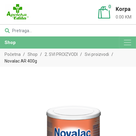
0
Korpa
0.00 KM
Shop
Početna
Shop
2. SVI PROIZVODI
Svi proizvodi
Novalac AR 400g